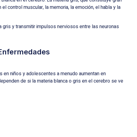
 blanca en el cerebro. La materia gris, que constituye gran
el control muscular, la memoria, la emoción, el habla y la
a gris y transmitir impulsos nerviosos entre las neuronas
s Enfermedades
s en niños y adolescentes a menudo aumentan en
penden de si la materia blanca o gris en el cerebro se ve