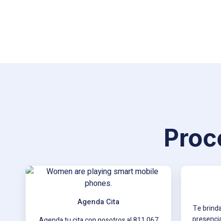
Proc
Agenda Cita
Te brinda
presencia
Agenda tu cita con nosotros al 811 067