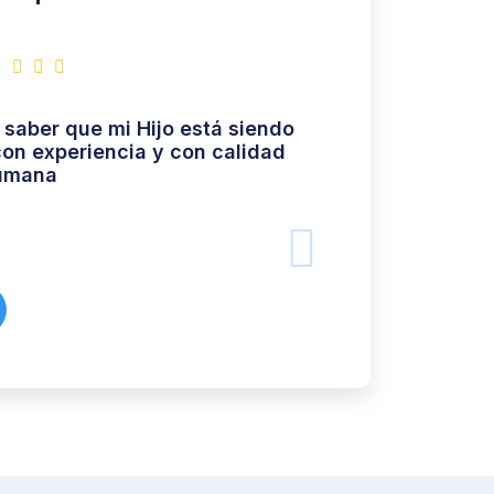
saber que mi Hijo está siendo
ahorita ya estam
on experiencia y con calidad
sus do
umana